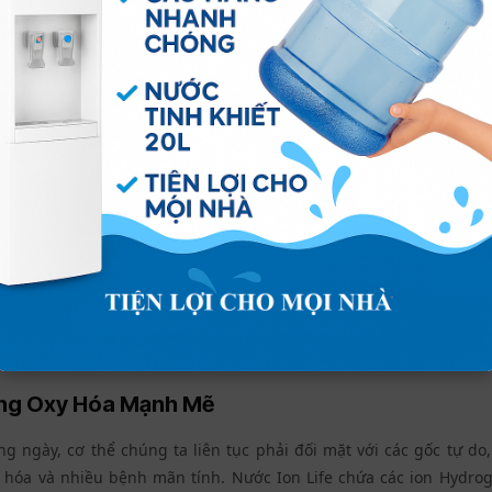
ức Khỏe Không Ngờ Khi Sử Dụng Nước I
on Life Biên Hòa
hàng ngày không chỉ đơn thuần là giải khát m
ỏe toàn diện. Dưới đây là những lợi ích nổi bật đã được nhiều 
H Trong Cơ Thể
 đại, căng thẳng và ô nhiễm môi trường dễ khiến cơ thể tích tụ a
. Nước ion kiềm Ion Life với độ pH tự nhiên cao giúp trung hòa lư
cân bằng pH lý tưởng. Điều này góp phần phòng ngừa các bệnh li
dạ dày, gout, loãng xương.
ng Oxy Hóa Mạnh Mẽ
g ngày, cơ thể chúng ta liên tục phải đối mặt với các gốc tự d
o hóa và nhiều bệnh mãn tính. Nước Ion Life chứa các ion Hydrog