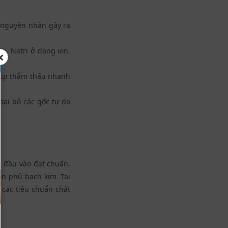
 nguyên nhân gây ra
i, Natri ở dạng ion,
×
iúp thẩm thấu nhanh
oại bỏ các gốc tự do
c đầu vào đạt chuẩn,
tan phủ bạch kim. Tại
các tiêu chuẩn chất