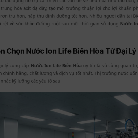
ó tác dụng hỗ trợ cải thiện các vấn đề về tiêu hóa như táo bón, 
trung hòa axit dạ dày, tạo môi trường thuận lợi cho lợi khuẩn ph
trơn tru hơn, hấp thu dinh dưỡng tốt hơn. Nhiều người dân tại 
õ rệt về sức khỏe đường ruột sau một thời gian sử dụng
Nước Io
n Chọn Nước Ion Life Biên Hòa Từ Đại Lý
ại lý cung cấp
Nước Ion Life Biên Hòa
uy tín là vô cùng quan t
chính hãng, chất lượng và dịch vụ tốt nhất. Thị trường nước uống
 nhắc kỹ lưỡng các yếu tố sau: