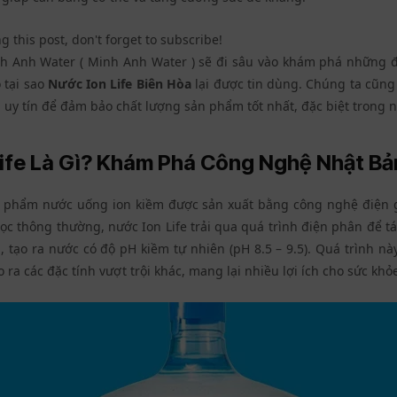
g this post, don't forget to subscribe!
nh Anh Water ( Minh Anh Water ) sẽ đi sâu vào khám phá những đặc
o tại sao
Nước Ion Life Biên Hòa
lại được tin dùng. Chúng ta cũng 
p uy tín để đảm bảo chất lượng sản phẩm tốt nhất, đặc biệt trong 
Life Là Gì? Khám Phá Công Nghệ Nhật Bả
n phẩm nước uống ion kiềm được sản xuất bằng công nghệ điện g
lọc thông thường, nước Ion Life trải qua quá trình điện phân để t
, tạo ra nước có độ pH kiềm tự nhiên (pH 8.5 – 9.5). Quá trình nà
 ra các đặc tính vượt trội khác, mang lại nhiều lợi ích cho sức khỏe