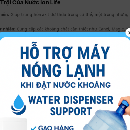
Trội Của Nước Ion Life
hiên:
Giúp trung hòa axit dư thừa trong cơ thể, một trong những
ự nhiên:
Cung cấp các khoáng chất cần thiết như Canxi, Magie, Kal
 nước siêu nhỏ:
Nhỏ hơn gấp 5 lần so với nước thông thường, g
ăng cường hydrat hóa và đào thải độc tố hiệu quả.
 oxy hóa mạnh mẽ:
Chứa Hydrogen hoạt tính (OH-) có khả năng l
 quá trình lão hóa.
Xuất Nước Ion Life Đạt Chuẩn
nước Ion Life được kiểm soát nghiêm ngặt, bắt đầu từ nguồn nướ
h khiết và sau đó là giai đoạn điện phân bởi các tấm điện cực ti
 phẩm
Nước kiềm Ion Life
được phân phối đều đảm bảo tuân thủ 
 đến sự an tâm tuyệt đối cho người tiêu dùng.