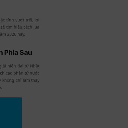
 tính vượt trội, lợi
sẽ tìm hiểu cách lựa
năm 2026 này.
n Phía Sau
iải hiện đại từ Nhật
ách các phân tử nước
y không chỉ làm thay
.