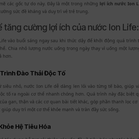
mẽ các gốc tự do này. Đây là một trong những
lợi ích nước Ion L
cường sức đề kháng và duy trì vẻ trẻ trung.
tăng cường lợi ích của nước Ion Life:
ife vào buổi sáng ngay sau khi thức dậy để khởi động quá trình 
hể. Chia nhỏ lượng nước uống trong ngày thay vì uống một lượn
ả hơn.
Trình Đào Thải Độc Tố
ử siêu nhỏ, nước Ion Life dễ dàng len lỏi vào từng tế bào, giúp 
ộc tố ra ngoài cơ thể nhanh chóng hơn. Quá trình này đặc biệt q
ủa gan, thận và các cơ quan bài tiết khác, góp phần thanh lọc cơ 
 giúp duy trì một cơ thể khỏe mạnh và tràn đầy sức sống.
 Khỏe Hệ Tiêu Hóa