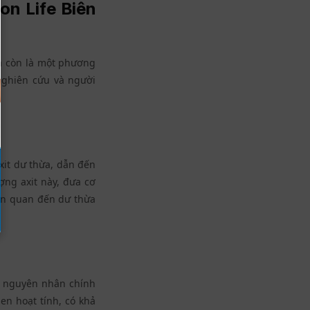
on Life Biên
à còn là một phương
nghiên cứu và người
xit dư thừa, dẫn đến
ợng axit này, đưa cơ
ên quan đến dư thừa
o, nguyên nhân chính
en hoạt tính, có khả