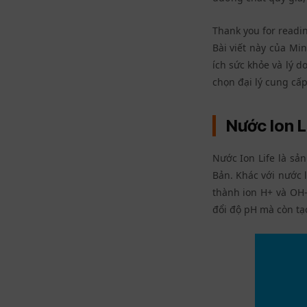
Thank you for readin
Bài viết này của Mi
ích sức khỏe và lý d
chọn đại lý cung cấ
Nước Ion 
Nước Ion Life là sả
Bản. Khác với nước 
thành ion H+ và OH-
đổi độ pH mà còn tạo