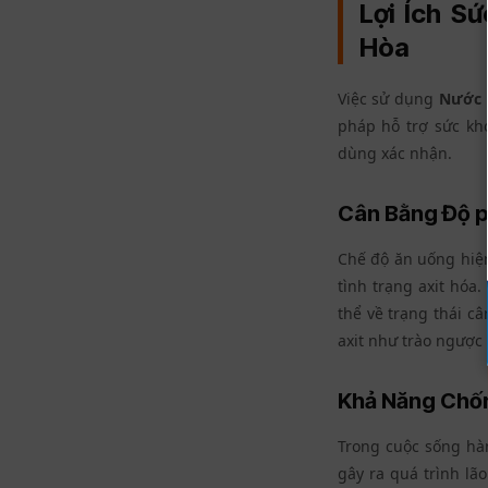
Lợi Ích S
Hòa
Việc sử dụng
Nước I
pháp hỗ trợ sức kh
dùng xác nhận.
Cân Bằng Độ p
Chế độ ăn uống hiện
tình trạng axit hóa
thể về trạng thái 
axit như trào ngược 
Khả Năng Chố
Trong cuộc sống hàn
gây ra quá trình lã