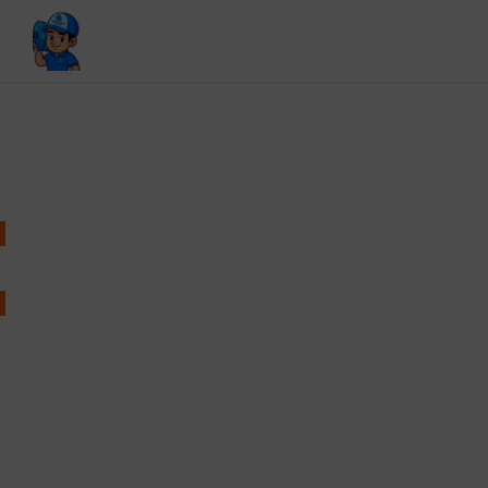
LIÊN HỆ CHÚNG TÔI
ĐẶT LỊCH GIAO NƯỚC TẬN NƠI