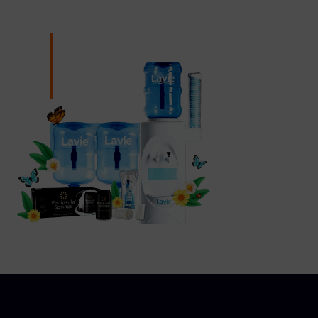
Đặt giao nước tận nơi,
nhận ngay ưu đãi
ĐẶT GIAO NƯỚC