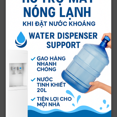
Giao nước uống số lượng
lớn cho sự kiện
Giải khát cho đám đông tại sự kiện
của bạn với đối tác cung cấp nước
hoàn hảo: Minh Anh Water cung cấp
nước uống từ những cuộc đua tốc độ
cao như Grand Prix và Moto GP đến
Triển lãm Hàng không Avalon đầy
phấn khích, và những lễ hội sôi động