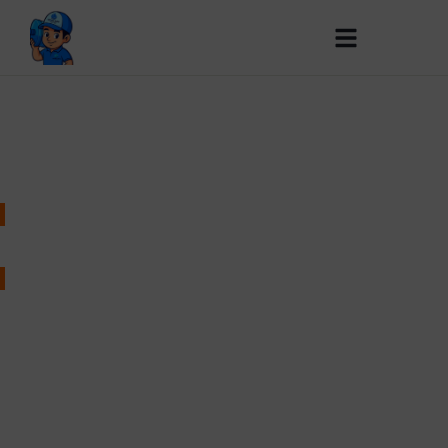
DỊCH VỤ CỦA CHÚNG TÔI
GIAO NƯỚC UỐNG TẬN NƠI