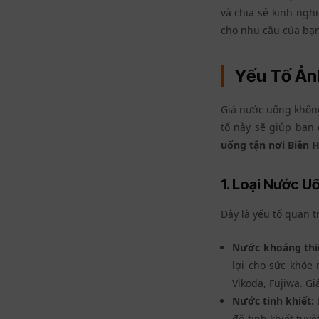
và chia sẻ kinh ngh
cho nhu cầu của bạn
Yếu Tố Ản
Giá nước uống không
tố này sẽ giúp bạn
uống tận nơi Biên 
1. Loại Nước U
Đây là yếu tố quan t
Nước khoáng thi
lợi cho sức khỏe
Vikoda, Fujiwa. G
Nước tinh khiết:
độ tinh khiết tuyệ