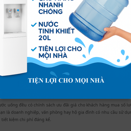
Nước Bidrico Long Thành
nước uống đều có chính sách ưu đãi giá cho khách hàng mua số l
ạn là doanh nghiệp, văn phòng hay hộ gia đình có nhu cầu sử dụn
 tiết kiệm chi phí đáng kể.