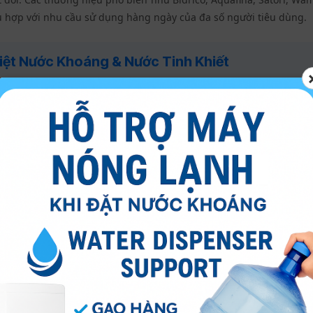
 hợp với nhu cầu sử dụng hàng ngày của đa số người tiêu dùng.
iệt Nước Khoáng & Nước Tinh Khiết
Giữ nguyên khoáng chất tự nhiên, vị đặc trưng, giá cao hơn.
ết:
Lọc sạch tạp chất, vị trung tính, giá phải chăng hơn.
Và Quy Cách Đóng Gói
g cấp với nhiều dung tích khác nhau, phổ biến nhất là bình 20 
chai nhỏ 350ml, 500ml, 1.5L, 5L. Giá
nước uống đóng bình Biên Hòa
t
giao nước uống tận nhà Biên Hòa
. Việc mua chai nhỏ lẻ sẽ có đ
mua theo thùng.
ặt Hàng