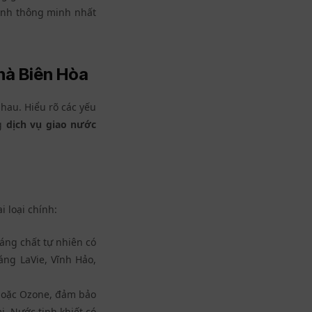
định thông minh nhất
hà Biên Hòa
hau. Hiểu rõ các yếu
ng
dịch vụ giao nước
i loại chính:
ng chất tự nhiên có
áng LaVie
, Vĩnh Hảo,
 hoặc Ozone, đảm bảo
i. Nước tinh khiết có