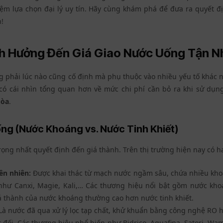
iệm lựa chọn đại lý uy tín. Hãy cùng khám phá để đưa ra quyết 
!
h Hưởng Đến Giá Giao Nước Uống Tận N
 phải lúc nào cũng cố định mà phụ thuộc vào nhiều yếu tố khác n
 có cái nhìn tổng quan hơn về mức chi phí cần bỏ ra khi sử dụ
Hòa
.
ống (Nước Khoáng vs. Nước Tinh Khiết)
rọng nhất quyết định đến giá thành. Trên thị trường hiện nay có ha
ên nhiên:
Được khai thác từ mạch nước ngầm sâu, chứa nhiều khoá
 như Canxi, Magie, Kali,… Các thương hiệu nổi bật gồm
nước kho
iá thành của nước khoáng thường cao hơn nước tinh khiết.
Là nước đã qua xử lý lọc tạp chất, khử khuẩn bằng công nghệ RO
t đối. Các thương hiệu phổ biến như Bidrico, Aquafina, Satori, Wam