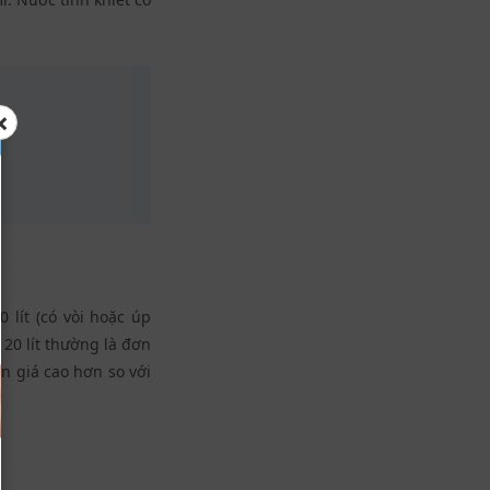
×
lít (có vòi hoặc úp
20 lít thường là đơn
ơn giá cao hơn so với