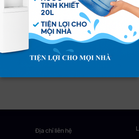
hường Tân Hạnh: Lợi Ích & Quy Trình Nhanh
 Bom
ờng Tân Biên: Lợi ích và tiện ích dịch vụ tại
L
Địa chỉ liên hệ