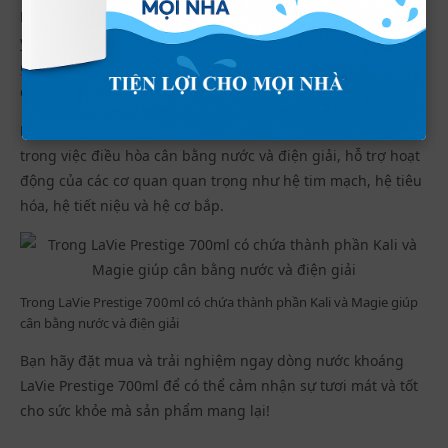
Natri:
Là kim loại kiềm quan trọng trong cơ thể, tồn tại chủ
yếu dưới dạng hợp chất với clorua, bicacbonat và photphat,
giúp duy trì cân bằng chất lỏng và hỗ trợ hoạt động của các
chức năng sinh học.
Kali:
Một khoáng chất thiết yếu đóng vai trò quan trọng
trong việc điều hòa cân bằng nước và điện giải, hỗ trợ hoạt
động của các cơ quan quan trọng như hệ tim mạch, hệ tiêu
hóa, hệ tiết niệu và hệ cơ bắp.
Trong LaVie Prestige 700ml có chứa thành phần Kali và Magie giúp
cân bằng nước và điện giải
Bạn hãy đặt mua và trải nghiệm ngay dòng nước khoáng
LaVie Prestige 700ml
để có thể cảm nhận sự tươi mát và tốt
cho sức khỏe mà sản phẩm mang lại!