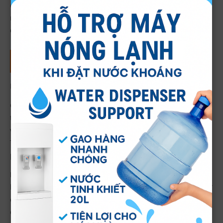
chẽ của các chuyên gia tập đoàn Nestle. Điều này đảm bảo
mỗi chai nước khoáng đều đạt chuẩn chất lượng cao, mang
đến cho người dùng những trải nghiệm tuyệt vời.
Nước LaVie Prestige 700ml chứa nhiều
khoáng chất thiên nhiên tốt cho sức khỏe
Nước LaVie Prestige 700ml có nhiều khoáng chất như:
Canxi:
Cần thiết cho hoạt động của tim mạch, cơ bắp và hệ
thần kinh, đồng thời giúp máu đông lại. Đây là một yếu tố
vô cùng quan trọng trong chế độ dinh dưỡng hằng ngày.
Thiếu canxi có thể gây ảnh hưởng đến sự hình thành và
phát triển của xương và răng.
Magie:
Đóng vai trò quan trọng trong các hoạt động sinh
học và chức năng tim mạch, giúp duy trì sức khỏe xương, sự
co cơ và các hoạt động của hệ thần kinh. Đây là một khoáng
chất thiết yếu mà cơ thể chúng ta không thể thiếu.