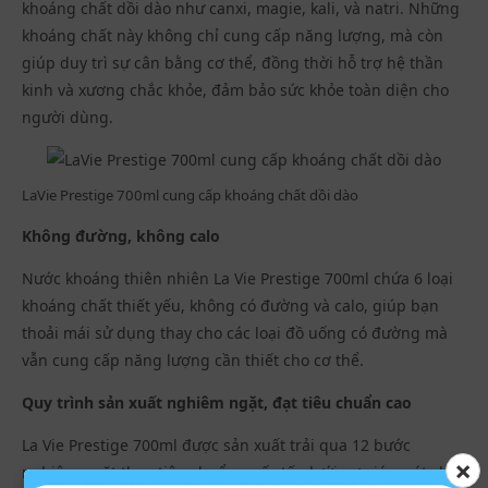
khoáng chất dồi dào như canxi, magie, kali, và natri. Những
khoáng chất này không chỉ cung cấp năng lượng, mà còn
giúp duy trì sự cân bằng cơ thể, đồng thời hỗ trợ hệ thần
kinh và xương chắc khỏe, đảm bảo sức khỏe toàn diện cho
người dùng.
LaVie Prestige 700ml cung cấp khoáng chất dồi dào
Không đường, không calo
Nước khoáng thiên nhiên La Vie Prestige 700ml chứa 6 loại
khoáng chất thiết yếu, không có đường và calo, giúp bạn
thoải mái sử dụng thay cho các loại đồ uống có đường mà
vẫn cung cấp năng lượng cần thiết cho cơ thể.
Quy trình sản xuất nghiêm ngặt, đạt tiêu chuẩn cao
La Vie Prestige 700ml được sản xuất trải qua 12 bước
×
nghiêm ngặt theo tiêu chuẩn quốc tế, dưới sự giám sát chặt