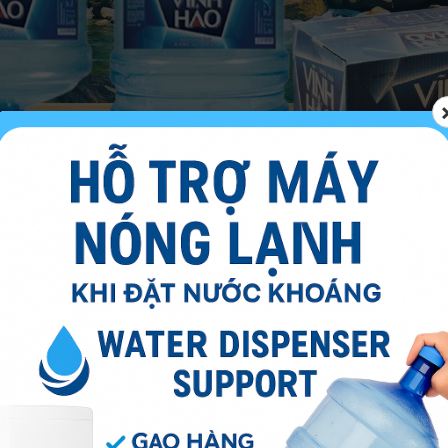
a đình và cá nhân
đình, đặc biệt là những gia đình có người già, trẻ nhỏ hoặc phụ
các bình nước 20 lít là một công việc nặng nhọc và tiềm ẩn rủi r
ại bỏ gánh nặng này, đảm bảo luôn có nước sạch để sử dụng mà 
ộc gọi hoặc vài cú nhấp chuột, nước sẽ được giao đến tận cửa