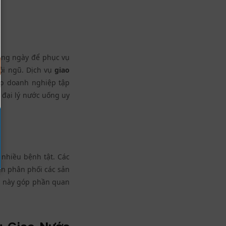
àng ngày để phục vụ
ội ngũ. Dịch vụ
giao
p doanh nghiệp tập
 đại lý nước uống uy
nhiều bệnh tật. Các
n phân phối các sản
u này góp phần quan