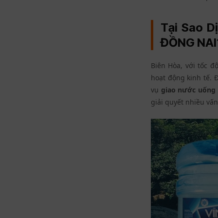
Tại Sao D
ĐỒNG NAI
Biên Hòa, với tốc 
hoạt động kinh tế. 
vụ
giao nước uống 
giải quyết nhiều vấ