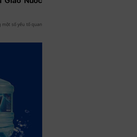
ụ Giao Nước
g một số yếu tố quan