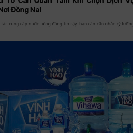
u Tố Cần Quan Tâm Khi Chọn Dịch V
Nơi Đồng Nai
 tác cung cấp nước uống đáng tin cậy, bạn cần cân nhắc kỹ lưỡn