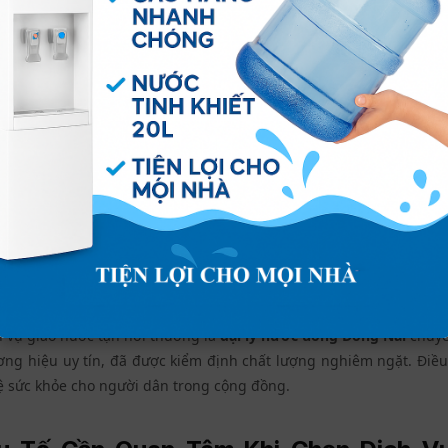
văn phòng và doanh nghiệp
g ty, nhà xưởng ở Đồng Nai luôn cần một lượng lớn nước uống h
ếu nước sẽ ảnh hưởng trực tiếp đến năng suất và sức khỏe của đ
 tại Đồng Nai
chuyên nghiệp đảm bảo nguồn cung ổn định, giú
 chính mà không phải lo lắng về việc cung cấp nước. Hơn nữa, các
 sách ưu đãi cho khách hàng doanh nghiệp.
khỏe cộng đồng
không rõ nguồn gốc hoặc không đảm bảo vệ sinh có thể gây ra 
h vụ giao nước tận nơi thường là
đại lý nước uống Đồng Nai
chuyê
ng hiệu uy tín, đã được kiểm định chất lượng nghiêm ngặt. Điề
vệ sức khỏe cho người dân trong cộng đồng.