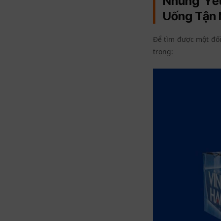
Những Yế
Uống Tận 
Để tìm được một đối
trọng: