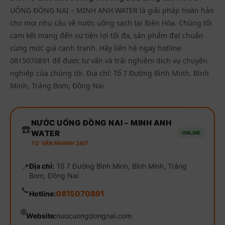
UỐNG ĐỒNG NAI – MINH ANH WATER là giải pháp hoàn hảo
cho mọi nhu cầu về nước uống sạch tại Biên Hòa. Chúng tôi
cam kết mang đến sự tiện lợi tối đa, sản phẩm đạt chuẩn
cùng mức giá cạnh tranh. Hãy liên hệ ngay hotline
0815070891 để được tư vấn và trải nghiệm dịch vụ chuyên
nghiệp của chúng tôi. Địa chỉ: Tổ 7 Đường Bình Minh, Bình
Minh, Trảng Bom, Đồng Nai.
NƯỚC UỐNG ĐỒNG NAI – MINH ANH
☎️
WATER
ONLINE
TƯ VẤN NHANH 24/7
📍
Địa chỉ:
Tổ 7 Đường Bình Minh, Bình Minh, Trảng
Bom, Đồng Nai
📞
0815070891
Hotline:
🌐
Website:
nuocuongdongnai.com