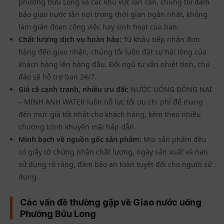
phường Bửu Long và các khu vực lân cận, chúng tôi đảm
bảo giao nước tận nơi trong thời gian ngắn nhất, không
làm gián đoạn công việc hay sinh hoạt của bạn.
Chất lượng dịch vụ hoàn hảo:
Từ khâu tiếp nhận đơn
hàng đến giao nhận, chúng tôi luôn đặt sự hài lòng của
khách hàng lên hàng đầu. Đội ngũ tư vấn nhiệt tình, chu
đáo sẽ hỗ trợ bạn 24/7.
Giá cả cạnh tranh, nhiều ưu đãi:
NƯỚC UỐNG ĐỒNG NAI
– MINH ANH WATER luôn nỗ lực tối ưu chi phí để mang
đến mức giá tốt nhất cho khách hàng, kèm theo nhiều
chương trình khuyến mãi hấp dẫn.
Minh bạch về nguồn gốc sản phẩm:
Mọi sản phẩm đều
có giấy tờ chứng nhận chất lượng, ngày sản xuất và hạn
sử dụng rõ ràng, đảm bảo an toàn tuyệt đối cho người sử
dụng.
Các vấn đề thường gặp về Giao nước uống
Phường Bửu Long