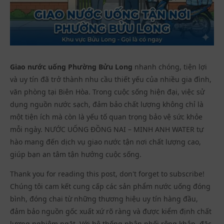
Giao nước uống Phường Bửu Long
nhanh chóng, tiện lợi
và uy tín đã trở thành nhu cầu thiết yếu của nhiều gia đình,
văn phòng tại Biên Hòa. Trong cuộc sống hiện đại, việc sử
dụng nguồn nước sạch, đảm bảo chất lượng không chỉ là
một tiện ích mà còn là yếu tố quan trọng bảo vệ sức khỏe
mỗi ngày. NƯỚC UỐNG ĐỒNG NAI – MINH ANH WATER tự
hào mang đến dịch vụ giao nước tận nơi chất lượng cao,
giúp bạn an tâm tận hưởng cuộc sống.
Thank you for reading this post, don't forget to subscribe!
Chúng tôi cam kết cung cấp các sản phẩm nước uống đóng
bình, đóng chai từ những thương hiệu uy tín hàng đầu,
đảm bảo nguồn gốc xuất xứ rõ ràng và được kiểm định chất
lượng nghiêm ngặt. Với hệ thống phân phối rộng khắp, đặc