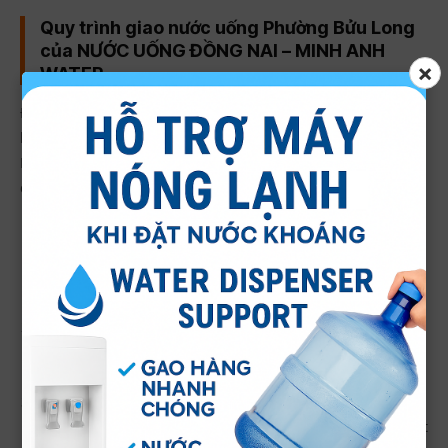
Quy trình giao nước uống Phường Bửu Long
của NƯỚC UỐNG ĐỒNG NAI – MINH ANH
×
WATER
Để đảm bảo sự thuận tiện và nhanh chóng cho quý khách
hàng tại phường Bửu Long, Biên Hòa, NƯỚC UỐNG ĐỒNG
NAI – MINH ANH WATER đã xây dựng quy trình phục vụ
chuyên nghiệp và hiệu quả:
Tiếp nhận đơn hàng:
Quý khách có thể đặt hàng qua
hotline 0815070891, website
đại lý nước Lavie Biên Hòa
hoặc các kênh trực tuyến khác. Đội ngũ tư vấn sẽ nhanh
chóng ghi nhận thông tin và xác nhận đơn hàng.
Xử lý và chuẩn bị:
Đơn hàng của bạn sẽ được chuyển
đến bộ phận kho để chuẩn bị sản phẩm, đảm bảo đúng
loại, đủ số lượng và chất lượng theo yêu cầu.
Giao hàng tận nơi:
Nhân viên giao hàng sẽ vận chuyển
nước đến địa chỉ của quý khách tại phường Bửu Long một