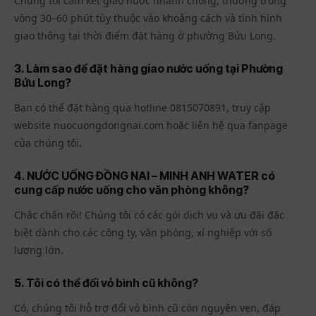
Chúng tôi cam kết giao nước nhanh chóng, thường trong
vòng 30–60 phút tùy thuộc vào khoảng cách và tình hình
giao thông tại thời điểm đặt hàng ở phường Bửu Long.
3. Làm sao để đặt hàng giao nước uống tại Phường
Bửu Long?
Bạn có thể đặt hàng qua hotline 0815070891, truy cập
website nuocuongdongnai.com hoặc liên hệ qua fanpage
của chúng tôi.
4. NƯỚC UỐNG ĐỒNG NAI – MINH ANH WATER có
cung cấp nước uống cho văn phòng không?
Chắc chắn rồi! Chúng tôi có các gói dịch vụ và ưu đãi đặc
biệt dành cho các công ty, văn phòng, xí nghiệp với số
lượng lớn.
5. Tôi có thể đổi vỏ bình cũ không?
Có, chúng tôi hỗ trợ đổi vỏ bình cũ còn nguyên vẹn, đáp