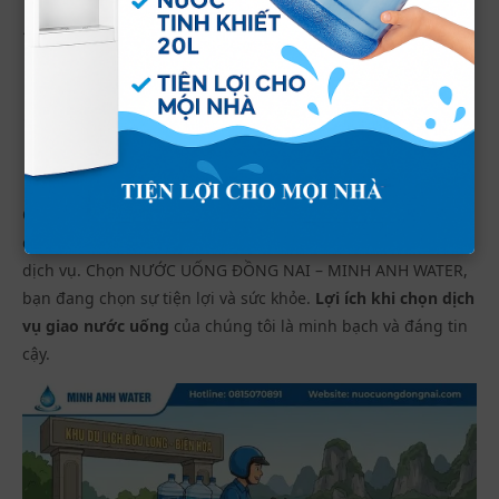
cách cẩn thận và nhanh chóng.
Kiểm tra và thanh toán:
Quý khách kiểm tra sản phẩm
trước khi nhận và thực hiện thanh toán theo phương thức
đã chọn.
Chăm sóc khách hàng:
Sau khi giao nước thành công,
chúng tôi luôn sẵn sàng lắng nghe phản hồi và hỗ trợ
quý khách khi cần.
Quy trình này không chỉ giúp việc giao nước trở nên dễ
dàng mà còn mang lại sự an tâm tuyệt đối về chất lượng
dịch vụ. Chọn NƯỚC UỐNG ĐỒNG NAI – MINH ANH WATER,
bạn đang chọn sự tiện lợi và sức khỏe.
Lợi ích khi chọn dịch
vụ giao nước uống
của chúng tôi là minh bạch và đáng tin
cậy.