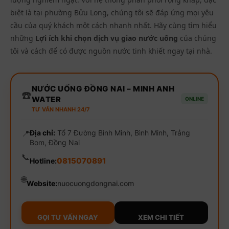
biệt là tại phường Bửu Long, chúng tôi sẽ đáp ứng mọi yêu
cầu của quý khách một cách nhanh nhất. Hãy cùng tìm hiểu
những
Lợi ích khi chọn dịch vụ giao nước uống
của chúng
tôi và cách để có được nguồn nước tinh khiết ngay tại nhà.
NƯỚC UỐNG ĐỒNG NAI – MINH ANH
☎️
WATER
ONLINE
TƯ VẤN NHANH 24/7
📍
Địa chỉ:
Tổ 7 Đường Bình Minh, Bình Minh, Trảng
Bom, Đồng Nai
📞
0815070891
Hotline:
🌐
Website:
nuocuongdongnai.com
GỌI TƯ VẤN NGAY
XEM CHI TIẾT