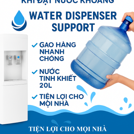
GAS 500ML
150.000
₫
g
Thêm vào giỏ hàng